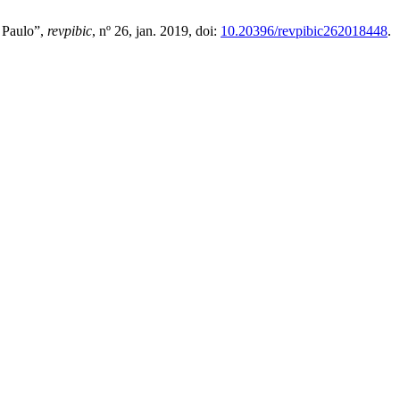
o Paulo”,
revpibic
, nº 26, jan. 2019, doi:
10.20396/revpibic262018448
.