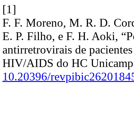
[1]
F. F. Moreno, M. R. D. Cord
E. P. Filho, e F. H. Aoki, “
antirretrovirais de pacient
HIV/AIDS do HC Unicamp
10.20396/revpibic2620184