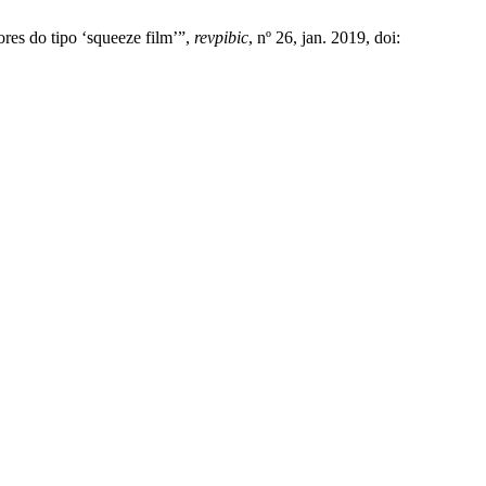
ores do tipo ‘squeeze film’”,
revpibic
, nº 26, jan. 2019, doi: