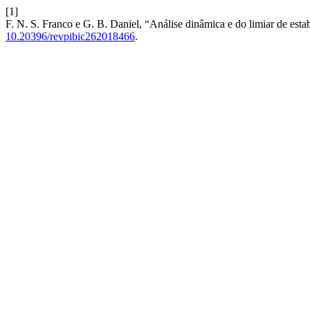
[1]
F. N. S. Franco e G. B. Daniel, “Análise dinâmica e do limiar de est
10.20396/revpibic262018466
.