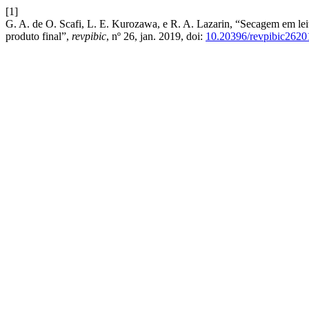
[1]
G. A. de O. Scafi, L. E. Kurozawa, e R. A. Lazarin, “Secagem em leit
produto final”,
revpibic
, nº 26, jan. 2019, doi:
10.20396/revpibic262