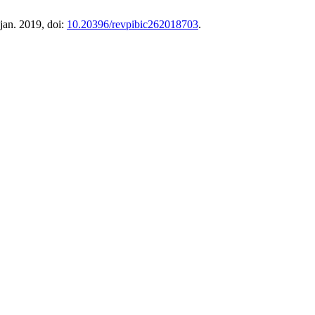
 jan. 2019, doi:
10.20396/revpibic262018703
.