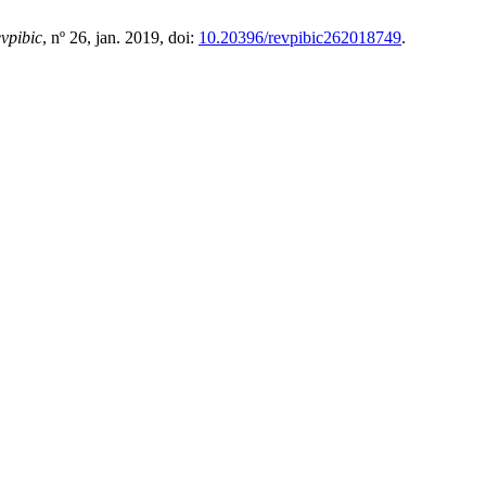
evpibic
, nº 26, jan. 2019, doi:
10.20396/revpibic262018749
.