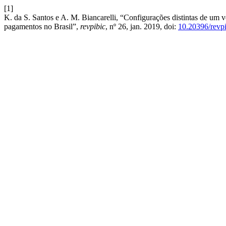
[1]
K. da S. Santos e A. M. Biancarelli, “Configurações distintas de um v
pagamentos no Brasil”,
revpibic
, nº 26, jan. 2019, doi:
10.20396/revp