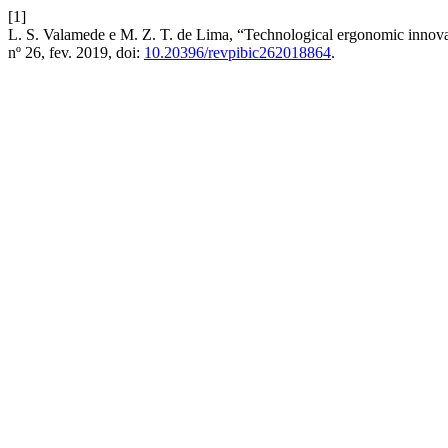
[1]
L. S. Valamede e M. Z. T. de Lima, “Technological ergonomic innovati
nº 26, fev. 2019, doi:
10.20396/revpibic262018864
.