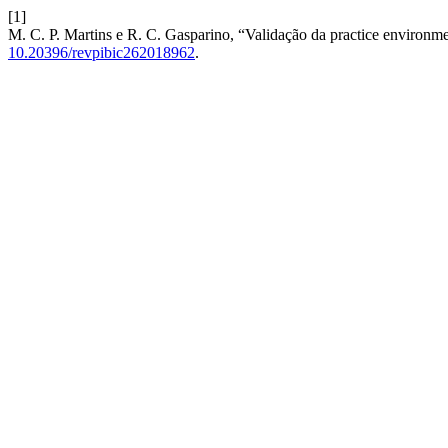
[1]
M. C. P. Martins e R. C. Gasparino, “Validação da practice environme
10.20396/revpibic262018962
.