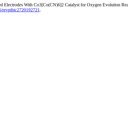
ted Electrodes With Co3[Co(CN)6]2 Catalyst for Oxygen Evolution Rea
96/revpibic2720192721
.