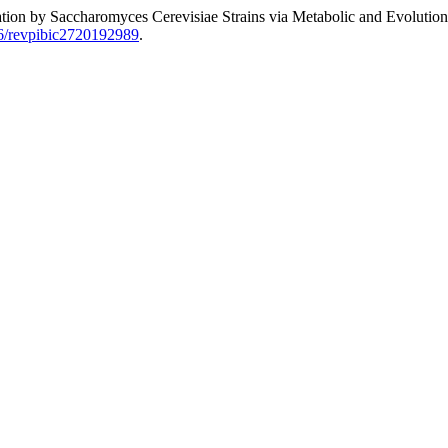
ntation by Saccharomyces Cerevisiae Strains via Metabolic and Evolutio
96/revpibic2720192989
.