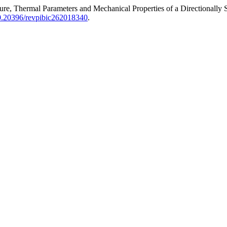
ture, Thermal Parameters and Mechanical Properties of a Directionall
/10.20396/revpibic262018340
.