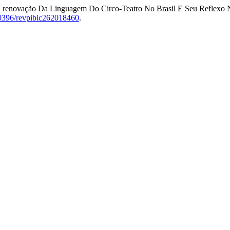
 “A renovação Da Linguagem Do Circo-Teatro No Brasil E Seu Reflexo
.20396/revpibic262018460
.