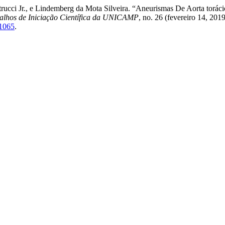
trucci Jr., e Lindemberg da Mota Silveira. “Aneurismas De Aorta torá
balhos de Iniciação Científica da UNICAMP
, no. 26 (fevereiro 14, 201
/1065
.