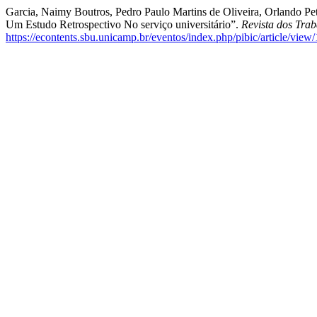
Garcia, Naimy Boutros, Pedro Paulo Martins de Oliveira, Orlando Pe
Um Estudo Retrospectivo No serviço universitário”.
Revista dos Tra
https://econtents.sbu.unicamp.br/eventos/index.php/pibic/article/view