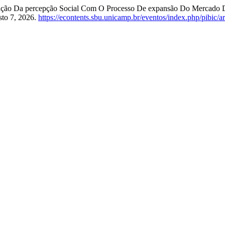
elação Da percepção Social Com O Processo De expansão Do Mercado D
sto 7, 2026.
https://econtents.sbu.unicamp.br/eventos/index.php/pibic/a