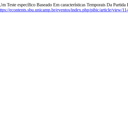
 Um Teste específico Baseado Em características Temporais Da Partid
ttps://econtents.sbu.unicamp.br/eventos/index.php/pibic/article/view/11