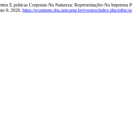
entos E práticas Corporais Na Natureza: Representações Na Imprensa 
sto 9, 2026.
https://econtents.sbu.unicamp.br/eventos/index.php/pibic/a