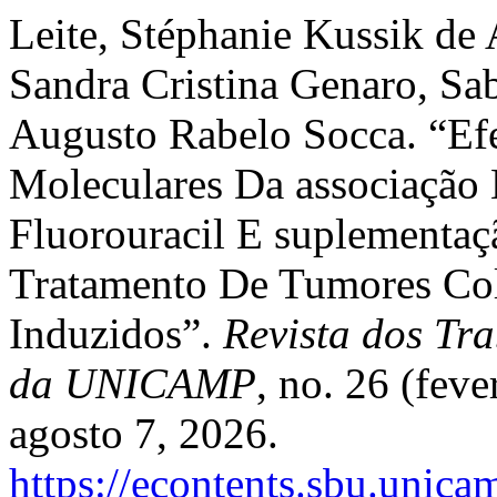
Leite, Stéphanie Kussik de
Sandra Cristina Genaro, Sa
Augusto Rabelo Socca. “Efe
Moleculares Da associação
Fluorouracil E suplementa
Tratamento De Tumores Col
Induzidos”.
Revista dos Tra
da UNICAMP
, no. 26 (fev
agosto 7, 2026.
https://econtents.sbu.unica