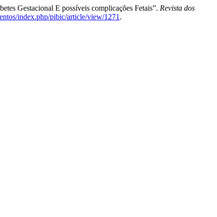
abetes Gestacional E possíveis complicações Fetais”.
Revista dos
entos/index.php/pibic/article/view/1271
.