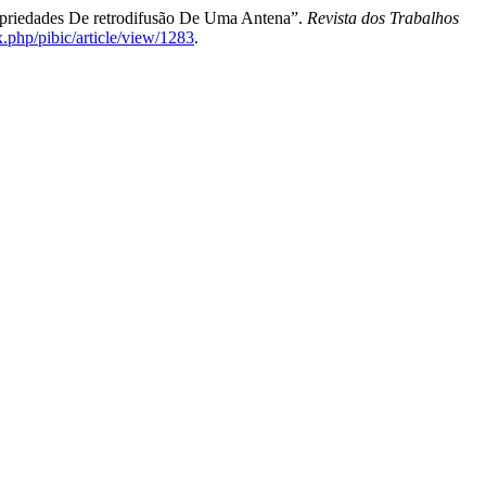
opriedades De retrodifusão De Uma Antena”.
Revista dos Trabalhos
x.php/pibic/article/view/1283
.