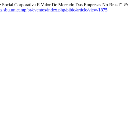
de Social Corporativa E Valor De Mercado Das Empresas No Brasil”.
Re
nts.sbu.unicamp.br/eventos/index.php/pibic/article/view/1875
.