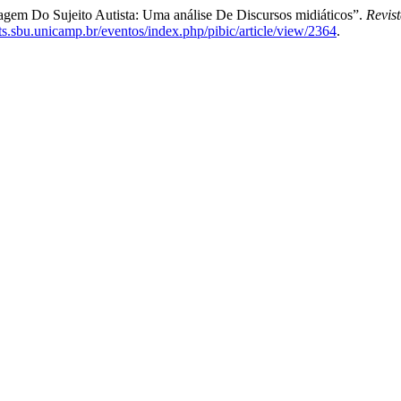
magem Do Sujeito Autista: Uma análise De Discursos midiáticos”.
Revis
nts.sbu.unicamp.br/eventos/index.php/pibic/article/view/2364
.