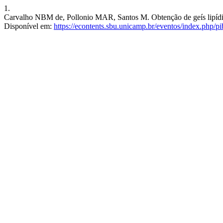
1.
Carvalho NBM de, Pollonio MAR, Santos M. Obtenção de geís lipídicos
Disponível em:
https://econtents.sbu.unicamp.br/eventos/index.php/pi