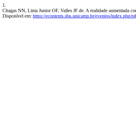
1.
Chagas NN, Lima Junior OF, Valles JF de. A realidade aumentada como 
Disponível em:
https://econtents.sbu.unicamp.br/eventos/index.php/pi