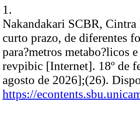
1.
Nakandakari SCBR, Cintra 
curto prazo, de diferentes f
para?metros metabo?licos e
revpibic [Internet]. 18º de 
agosto de 2026];(26). Disp
https://econtents.sbu.unica