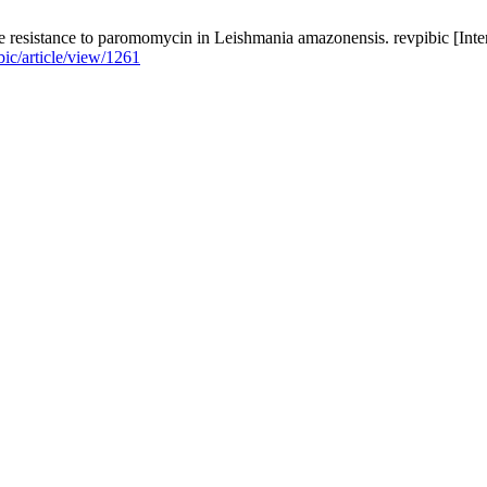
 resistance to paromomycin in Leishmania amazonensis. revpibic [Intern
bic/article/view/1261