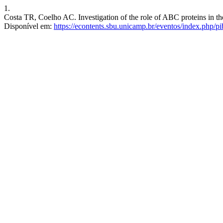
1.
Costa TR, Coelho AC. Investigation of the role of ABC proteins in the
Disponível em:
https://econtents.sbu.unicamp.br/eventos/index.php/pi