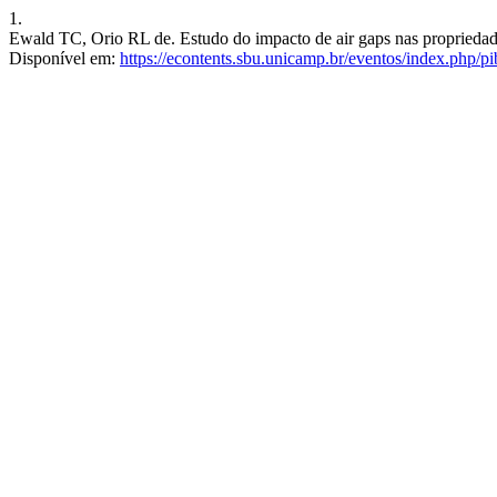
1.
Ewald TC, Orio RL de. Estudo do impacto de air gaps nas propriedades e
Disponível em:
https://econtents.sbu.unicamp.br/eventos/index.php/pi