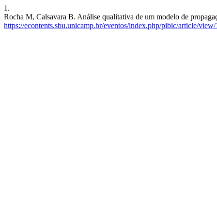
1.
Rocha M, Calsavara B. Análise qualitativa de um modelo de propagaçã
https://econtents.sbu.unicamp.br/eventos/index.php/pibic/article/view