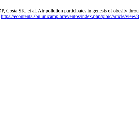
ta SK, et al. Air pollution participates in genesis of obesity through
:
https://econtents.sbu.unicamp.br/eventos/index.php/pibic/article/view/