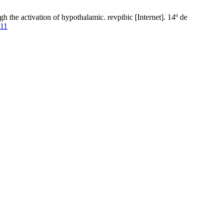
 the activation of hypothalamic. revpibic [Internet]. 14º de
311