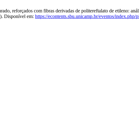
o, reforçados com fibras derivadas de politereftalato de etileno: análi
6). Disponível em:
https://econtents.sbu.unicamp.br/eventos/index.php/pi