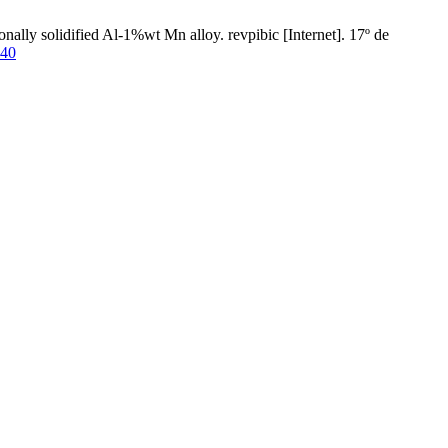
ally solidified Al-1%wt Mn alloy. revpibic [Internet]. 17º de
340