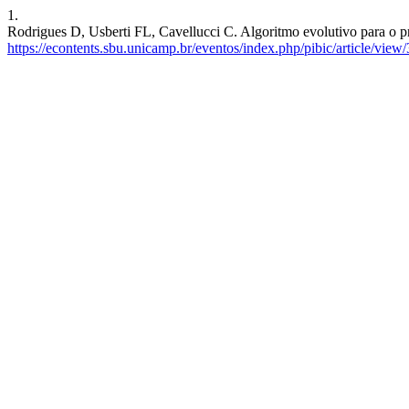
1.
Rodrigues D, Usberti FL, Cavellucci C. Algoritmo evolutivo para o pr
https://econtents.sbu.unicamp.br/eventos/index.php/pibic/article/view