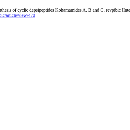
sis of cyclic depsipeptides Kohamamides A, B and C. revpibic [Interne
bic/article/view/470