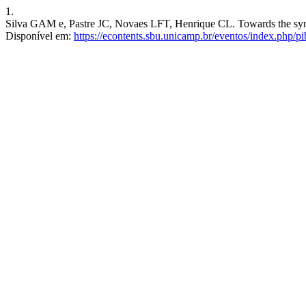
1.
Silva GAM e, Pastre JC, Novaes LFT, Henrique CL. Towards the synthe
Disponível em:
https://econtents.sbu.unicamp.br/eventos/index.php/pi