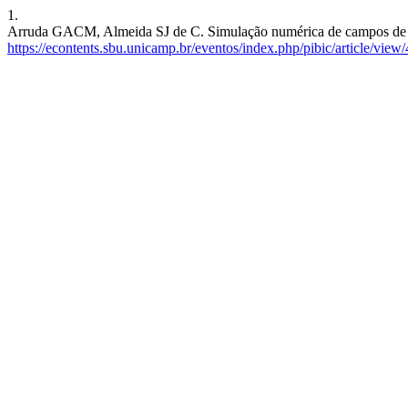
1.
Arruda GACM, Almeida SJ de C. Simulação numérica de campos de tempe
https://econtents.sbu.unicamp.br/eventos/index.php/pibic/article/view