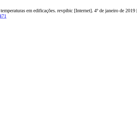
raturas em edificações. revpibic [Internet]. 4º de janeiro de 2019 [
/471