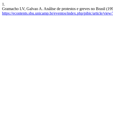
1.
Gramacho LV, Galvao A. Análise de protestos e greves no Brasil (1999
https://econtents.sbu.unicamp.br/eventos/index.php/pibic/article/view