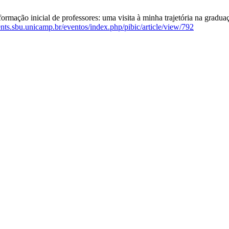
rmação inicial de professores: uma visita à minha trajetória na gradua
tents.sbu.unicamp.br/eventos/index.php/pibic/article/view/792