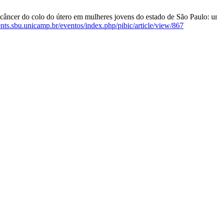
ncer do colo do útero em mulheres jovens do estado de São Paulo: uma 
tents.sbu.unicamp.br/eventos/index.php/pibic/article/view/867