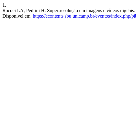
1.
Racoci LA, Pedrini H. Super-resolução em imagens e vídeos digitais. r
Disponível em:
https://econtents.sbu.unicamp.br/eventos/index.php/pi