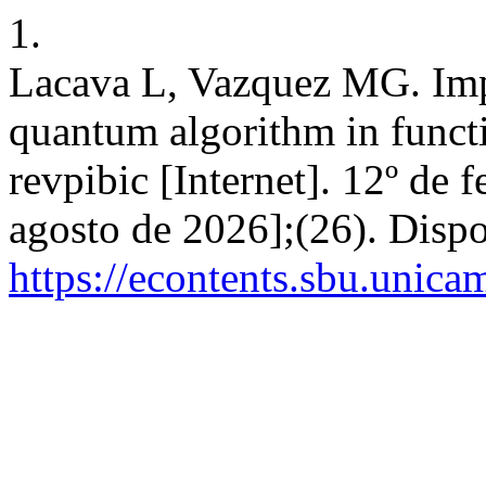
1.
Lacava L, Vazquez MG. Imp
quantum algorithm in func
revpibic [Internet]. 12º de 
agosto de 2026];(26). Disp
https://econtents.sbu.unica