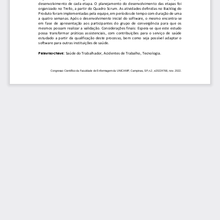
desenvolvimento  de  cada  etapa.  O  planejamento  do  desenvolvimento  das  etapas  foi 
organizado no Trello, a partir do Qu
adro Scrum. As atividades definidas no Backlog do 
Produto foram implementadas pela equipe, em períodos de tempo com duração de uma 
a quatro semanas. Após o desenvolvimento inicial do software, o mesmo encontra
-
se 
em  fase  de  apresentação  aos  participantes  d
o  grupo  de  convergência  para  que  os 
mesmos  possam  realizar  a  validação.  Considerações  finais:  Espera
-
se  que  este  estudo 
possa  transformar  práticas  assistenciais,  com  contribuições  para  o  serviço  de  saúde 
estudado  a  partir  da  qualificação  deste  processo,  be
m  como  seja  possível  adaptar  o 
software para outras instituições de saúde.
Palavras
-
chave:
Saúde do Trabalhador, Acidentes de Trabalho, Tecnologia. 
Congresso Científico da Faculdade de Enfermagem da UNICAMP, Campinas, SP,n.2, e20224768, nov. 2022.