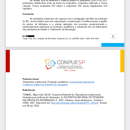
De  aco
rdo  com  os  relatórios  o  instituto  possui  no  quadriênio  2014
-
2018  1011 
produções,  distribuídas  entre  as  áreas  da  Linguística,  Linguística  Aplicada  e  Teoria 
Literária.  Foram  analisados  357  títulos  e  adquiridos  163,  sen
do  digitalizados  219 
capítulos.
Conclus
ão
As  atividades  colaboram  não  apenas  com  a  divulgação  científica  da  produção 
do IEL, como também para sua organização e preservação. Contribuem para a gestão 
do  acervo  da  biblioteca  e  a  correta  aplicação  dos  recursos,  proporcionando  o 
aprofundamento  inte
lectual  na  produção  acadêmica  e  resultando  em  um  refinamento 
das atividades de Gestão e Tratamento da Informação.
1
Congr. Prof. Univ. Estaduais de São Paulo, Campinas, SP, n.2, 
e
023070
, 2023 
–
ISSN: 2237
-
4221
P
alavras
-
chave:
Repositório institucional. Produção acadêmica. 
Universidade Estadual de 
Campinas.
Instituto
de
Estudos
da
Linguagem
.
Referências
TOMAÉL, Maria Inês; SILVA, Terezinha Elisabeth da. Repositórios institucionais: 
diretrizes para políticas de informação. In: ENCONTRO NACIONAL DE PESQUISA 
EM CIÊNCIA DA INFORMAÇÃO, 8., 2007, Salvador. Anais eletrônicos..
. Salvador: 
UFBA, 2007. Disponível em: 
www.enancib.ppgci.ufba.br/artigos/GT5
--
142.pdf
. 
Acesso 
em: 08 set. 2022.