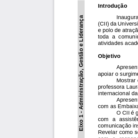
Introdução
Inaugur
Administração, Gestão e Liderança
(CII) da Univer
e polo de atraç
tod
a  a  comunid
atividades acad
Objetivo
Apresenta
apoiar o s
urgime
Mostrar 
professora
Laura
internacional d
Apresent
com as Embaixa
O CII é 
-
Eixo 1 
com  a  assistê
comunicação inst
Revelar como se