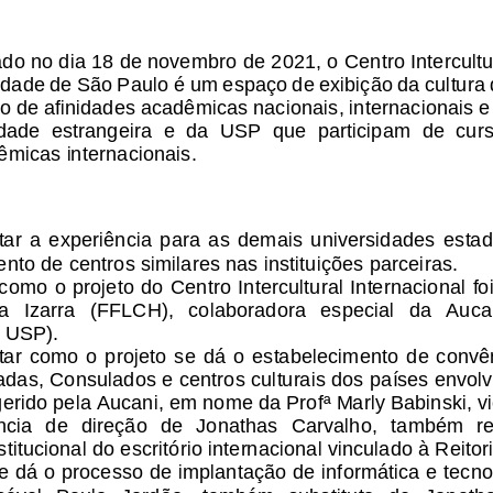
ado no dia 18 de novembro de 2021, o
Centro
Intercult
sidade de São Paulo
é um espaço de exibição da cultura 
ão de afinidades acadêmicas nacionais, internacionais e
ade  estrangeira  e  da  USP  que  participam  de  curso
êmicas internacionais. 
r  a  experiência  para  as  demais  universidades  estadu
nto de centros similares nas instituições parceiras. 
como o projeto do Centro Intercultural Internacional foi
   Izarra   (FFLCH),   colaboradora   especial   da   Aucani
a USP).
ar  co
mo  o  projeto  se  dá  o  estabelecimento  de  convê
das, Consulados e centros c
ulturais dos países envolv
gerido pela Aucani, em nome da Profª Marly Babinski, v
ncia  de  direção  de  Jonathas 
Carvalho,  também  re
itucional do escritório internacional vinculado à Reito
 dá o processo de implantação de informática e tecnol