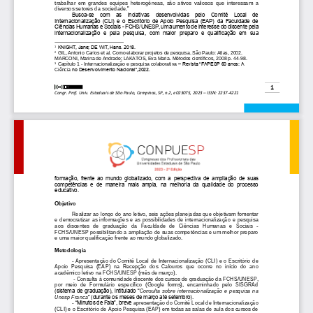
trabalhar  em  grandes  equipes  heterogêneas,  são  ativos  valiosos  que  interessam  a 
diversos setores da sociedade.
”
Busca
-
se  com  as  inciativas  desenvolvidas  pelo  Comitê  Local  de 
Internacionalização (CLI) e o Esc
ritório de Apoio Pesquisa (EAP) da Faculdade de 
Ciências Humanas e Sociais 
-
FCHS/UNESP, um aumento de interesse do discente pela 
internacionalização  e  pela  pesquisa,  com  maior  preparo  e  qualificação  em  sua 
KNIGHT, Jane; DE WIT, Hans. 2018.
1
GIL, Antonio
Carlos et al. Como elaborar projetos de pesquisa. São Paulo: Atlas, 2002. 
2
MARCONI, Marina de Andrade; LAKATOS, Eva Maria. Métodos científicos
, 2008
p. 44
-
98.
–
Revista “FAPESP 60 anos: A 
Capítulo 1 
-
Internacionalização e pesquisa colaborativa 
3
Ciência 
no Desenvolvimento Nacional”,2022.
1
Congr. Prof. Univ. Estaduais de São Paulo, Campinas, SP, n.2
, 
e
023075
, 2023 
–
ISSN: 2237
-
4221
formação,  frente  ao  mundo  globalizado,  com  a  pers
pectiva  de  ampliação  de  suas 
competências  e  de  maneira  mais  ampla,  na  melhoria  da  qualidade  do  processo 
educativo. 
Objetivo
Realizar ao longo do ano letivo, seis ações planejadas que objetivam 
fomentar 
e 
democratizar  as  informações  e  as  possibilidades 
de  internacionalização  e  pesquisa 
aos
discentes   de   graduação   da   Faculdade   de   Ciências   Humanas   e   Sociais 
-
FCHS/UNESP possibilitando a ampliação de suas competências e um melhor preparo 
e uma maior qualificação frente ao mundo globalizado.
Metodologia
-
A
presentação do 
Comitê Local de Internacionalização (CLI) e o Escritório de 
Apoio  Pesquisa  (EAP)
na  Recepção  dos  Calouros  que  ocorre  no  início  do  ano 
acadêmico letivo na FCHS/UNESP (mês de março).
-
Consulta à comunidade discente dos cursos de graduação da
FCHS/UNESP, 
por  meio  de  Formulário  específico  (Google  forms),  encaminhado  pelo  SISGRAd 
(sistema de graduação), intitulado “
Consulta  sobre  internacionalização  e  pesquisa  na 
Unesp Franca
” (durante os meses de março até setembro).
-
“Minutos de Fala”, breve 
apresentação do 
Comitê Local de Internacionalização 
(CLI) e o Escritório de Apoio Pesquisa (EAP) em todas as salas de aula dos cursos de 