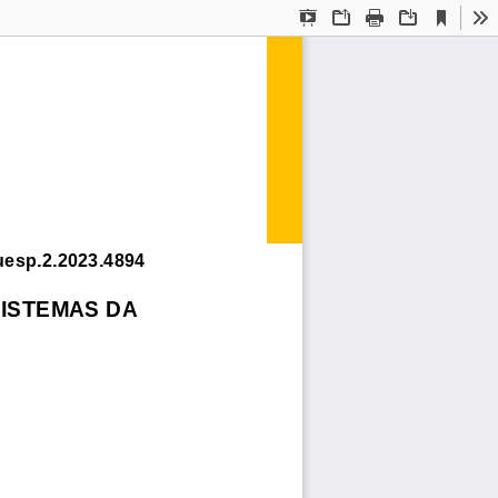
Current
Presentation
Open
Print
Download
To
View
Mode
uesp.2.2023.4894
ISTEMAS DA 