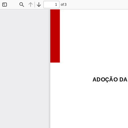
of 3
Toggle
Find
Previous
Next
Sidebar
ADOÇÃO DA 