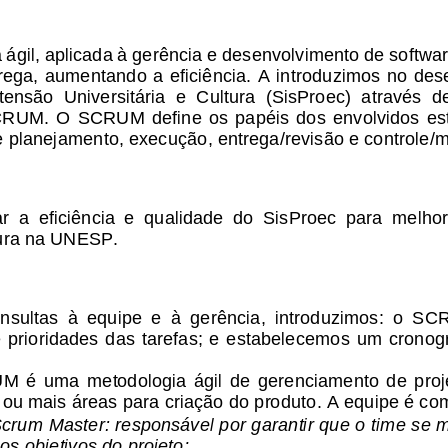
a ágil, aplicada à gerência e desenvolvimento de software
ega, aumentando a eficiência. A introduzimos no des
tensão 
Universitária  e  Cultura  (SisProec)  através  
RUM.  O  SCRUM  define  os  papéis  dos  envolvidos  e
e planejamento, execução, entrega/revisão e controle/m
  a  eficiência  e  qualidade  do  SisProec  para  melhor
tura na UNESP.
nsultas  à  equipe  e  à  gerência,  introduzimos:  o  S
  prioridades  das  tarefas;  e  estabelecemos  um  cronogr
  é  uma  metodologia  ágil  de  gerenciamento  de  proje
 ou mais áreas para criação do produto. A equipe é com
crum Master: responsável por garantir que o time se 
os objetivos do projeto;