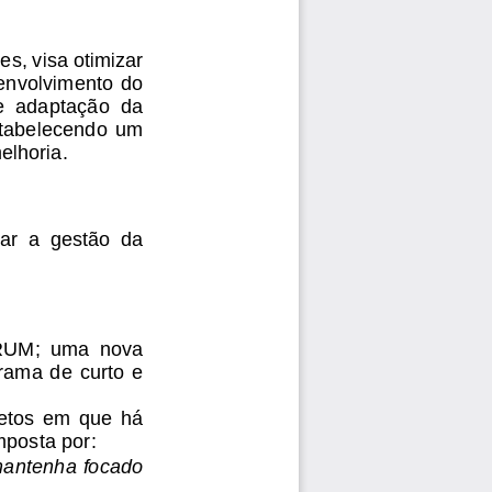
s, visa otimizar 
envolvimento do 
de  adaptação  da 
stabelecendo  um 
elhoria.
ar  a  gestão  da 
CRUM;  uma  nova 
ama  de  curto  e 
tos  em  que  há 
posta por: 
mantenha focado 