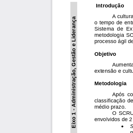
Introdução
A cultur
Administração, Gestão e Liderança
o tempo de entr
Sistema  de  Ex
metodologia
SC
processo ágil d
Objetivo
Aumentar
extensão e cul
Metodologia
Após  co
classificação  de
médio prazo. 
-
O  SCRUM
Eixo 1 
envolvidos de 2
•
S
n