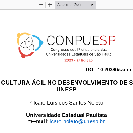
Zoom
Zoom
Out
In
DOI:
10.20396/conp
CULTURA ÁGIL NO DESENVOLVIMENTO DE S
UNESP
Icaro Luís dos Santos Noleto 
*
Universidade
Estadual Paulista 
*E
-
mail
:
icaro.noleto@unesp.br