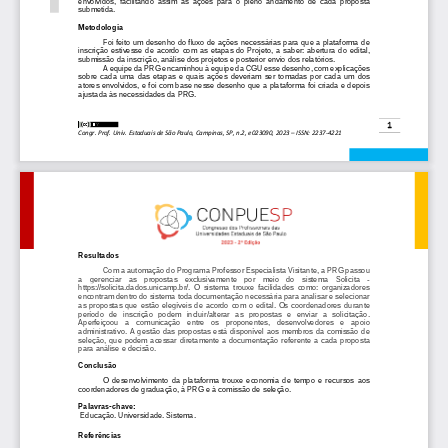
envolvidos,  facilitando  assim  as  ações  para  o  pleno  andamento  de  cada  proposta 
submetida.
Metodologia
Foi feito um desenho do fluxo de ações necessárias para que a plataforma de 
inscrição  estivesse  de  acordo  com  as  etapas  do  Projeto,  a  saber:  abertura  d
o  edital, 
submissão da inscrição, análise dos projetos e posterior envio dos relatórios.
A equipe da PRG encaminhou à equipe da CGU esse desenho, com explicações 
sobre  cada  uma  das  etapas  e  quais  ações  deveriam  ser  tomadas  por  cada  um  dos 
atores envolvido
s, e foi com base nesse desenho que a plataforma foi criada e depois 
ajustada às necessidades da PRG. 
1
Congr. Prof. Univ. Estaduais de São Paulo, Campinas, SP, n.2, 
e
023090
, 2023 
–
ISSN: 2237
-
4221
Resultados
Com a automação do Programa Professor Especialista Visitante, a PRG passou 
a    gerenciar    as    propostas    exclusivamente    por    meio    do    sistema 
Solicita 
-
https://solicita.dados.unicamp.br/.  O  sistema  trouxe  facilidades  como:  organizadores 
encontram dentro do sistema toda documentação necessária para analisar e selecionar 
as  propostas  que  estão  elegíveis  de  acordo  com  o  edital.  Os  coordenadores  du
rante 
período   de   inscrição   podem   incluir/alterar   as   propostas   e   enviar   a   solicitação. 
Aperfeiçoou   a   comunicação   entre   os   proponentes,   desenvolvedores   e   apoio 
administrativo. A gestão das propostas está disponível aos membros da comissão de 
seleção, que  pod
em  acessar  diretamente  a  documentação  referente  a  cada  proposta 
para análise e decisão.
Conclusão
O  desenvolvimento  da  plataforma  trouxe  economia  de  tempo  e  recursos  aos 
coordenadores de graduação, à PRG e à comissão de seleção.
Palavras
-
chave:
Educaçã
o. Universidade. Sistema.
Referências