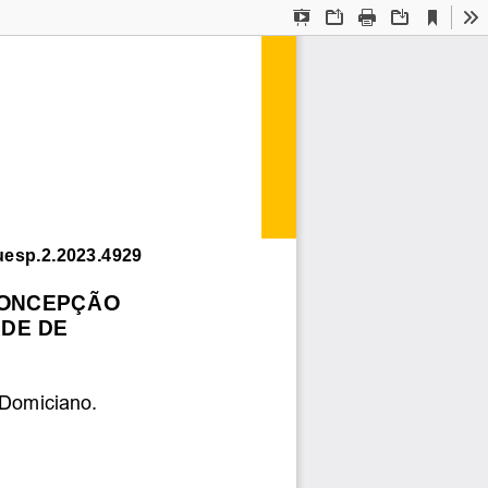
Current
Presentation
Open
Print
Download
To
View
Mode
uesp.2.2023.4929
CONCEPÇÃO 
DE DE 
 Domiciano.