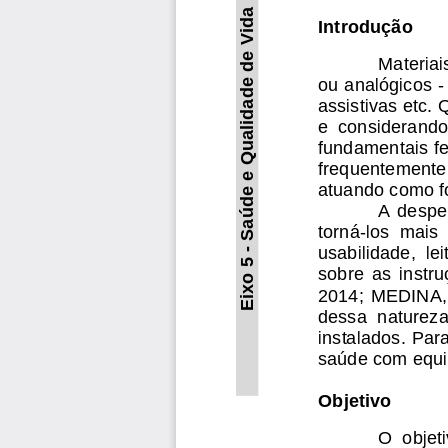
Saúde e Qualidade de Vida
Introdução
Materiai
ou analógicos 
-
assistivas etc.
Q
e  considerando 
fundamentais f
frequentemente 
atuando como f
A  despei
torná
-
los
mais  
usabilidade,  le
-
Eixo 5 
sobre  as  instr
2014; MEDINA,  
dessa  natureza 
instalados. Par
saúde com equip
Objetivo
O  objet