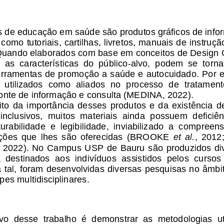
s de educação em saúde são produtos gráficos de info
como
tutoriais, cartilhas, livretos, manuais de instruç
uando elaborados com base em conceitos de Design Gr
 as  características  do  público
-
alvo,  podem  se  torna
erramentas de promoção a saúde e autocuidado. Por e
 utilizados
como  aliados  no  processo  de  tratament
onte de informação e consulta (MEDINA, 2022). 
to  da  importância  desses  produtos  e  da  existência  de
inclusivos,  muitos  materiais  ainda  possuem  deficiên
iturabilidade  e  legibilidade,  inviabilizado  a  compreen
uções  que  lhes  são  oferecidas  (BROOKE 
et  al
.
,  201
2022). No  Campus  USP  de  Bauru  são  produzidos  di
 destinados  aos  indivíduos  assistidos  pelos  cursos 
a tal, foram desenvolvidas diversas pesquisas no âmbi
es multidisciplinares.
ivo  desse  trabalho  é  demonstrar  as  metodologias  ut