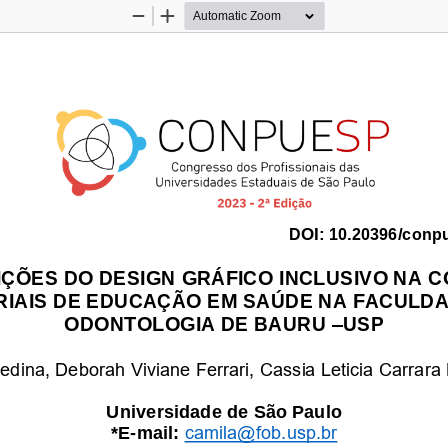
Zoom
Zoom
Out
In
DOI:
10.20396/conp
IÇÕES DO DESIGN GRÁFICO INCLUSIVO NA 
IAIS DE EDUCAÇÃO EM SAÚDE NA FACULDA
–
ODONTOLOGIA DE BAURU 
USP
dina, Deborah Viviane Ferrari, Cassia Leticia Carrara
Universidade
de São Paulo 
*E
-
mail:
camila@fob.usp.br