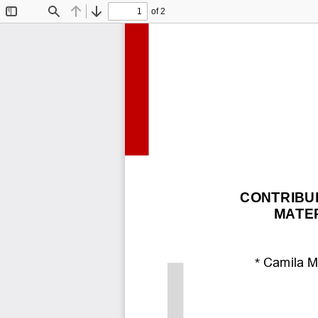
of 2
Toggle
Find
Previous
Next
Sidebar
CONTRIBU
MATER
*
Camila Me