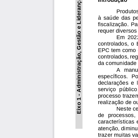
Administração, Gestão e Liderança
Produtos
à  saúde  das  p
fiscalização.  P
requer diversos
Em  2022
controlados,  o 
EPC tem como e
controlados, re
da comunidade
A  manut
específicos.  P
declarações  e  
serviço  público
processo trazem
-
Eixo 1 
realização de o
Neste ce
de  processos, 
características 
atenção, diminu
trazer muitas v