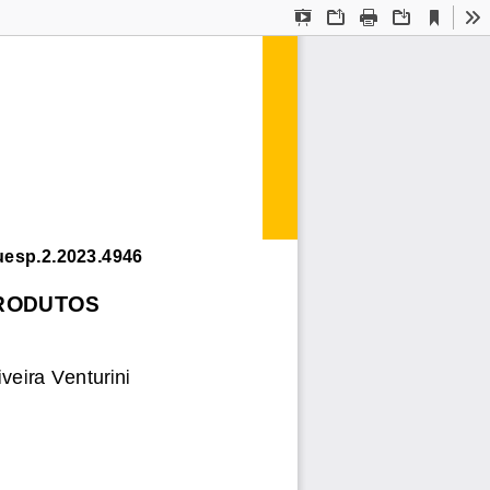
Current
Presentation
Open
Print
Download
To
View
Mode
uesp.2.2023.4946
RODUTOS 
veira Venturini