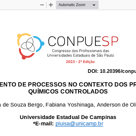
Zoom
Zoom
Out
In
DOI:
10.20396/conp
NTO DE PROCESSOS NO CONTEXTO DOS P
QUÍMICOS CONTROLADOS
sa de Souza Bergo
,
Fabiana Yoshinaga
,
Anderson de Oli
Universidade
Estadual De Campinas 
*E
-
mail:
pluisa@unicamp.br