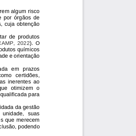
rem algum risco 
  por  órgãos  de 
,  cuja  obtenção 
tar  de  produtos 
AMP,  2022
)
.  O 
odutos químicos 
ade e orientação 
ada  em  prazos 
como  certidões, 
as  inerentes  ao 
que  otimizem  o 
ualificada para 
idada da gestão 
  unidade,  suas 
ntos que merecem 
clusão, podendo 