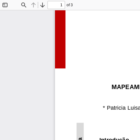
of 3
Toggle
Find
Previous
Next
Sidebar
MAPEAME
*
Patricia Lui
Introdução