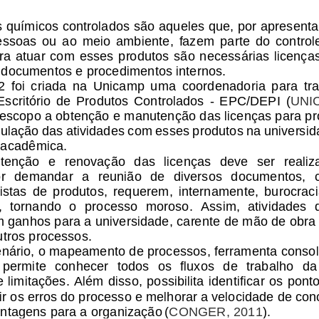
 químicos controlados são aqueles que, por apresenta
essoas  ou  ao  meio  ambiente,  fazem  parte  do  controle
ara  atuar com esses  produtos  são  necessárias  licenças
 d
ocumentos e procedimentos internos. 
  foi  criada  na  Unicamp  uma  coordenadoria  para  tra
 Escritório  de  Produtos  Controlados 
-
EPC/DEPI 
(
UNIC
scopo a obtenção e manutenção das licenças para pr
gulação das atividades com esses produtos na universid
 acadêmica.
enção  e  renovação  das  licenças  deve  ser  realiz
or  demandar  a  reunião  de  diversos  documentos,  
listas  de  produtos,  requerem,  internamente,  burocraci
,  tornando  o  pr
ocesso  moroso.  Assim,  atividades  
 ganhos para a universidade, carente de mão de obra q
utros processos.
nário, o mapeamento de processos, ferramenta consol
 permite  conhecer  todos  os  fluxos  de  trabalho  da
e limitações. Além disso, possibilita identificar os po
ir
os erros do processo e melhorar a velocidade de con
antagens para a organização
(
CONGER, 2011
).