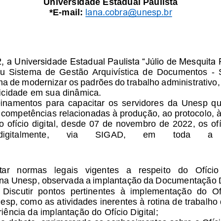
Universidade Estadual Paulista
*E
-
mail: 
lana.cobra@unesp.br
 a Universidade Estadual Paulista “Júlio de Mesquita F
eu  Sistema  de  Gestão  Arquivística  de  Documentos 
-
ma de 
modernizar os padrões do trabalho administrativo
ticidade em sua dinâmica. 
inamentos  para  capacitar  os  servidores  da  Unesp  qu
 competências relacionadas à produção, ao protocolo, à
 ofício digital, desde 07 de novembro de 2022, os of
dig
italmente, 
via 
SIGAD, 
em 
toda 
a 
r   normas   legais   vigentes   a   respeito   do   Ofício  
na Unesp, observada a implantação da Documentação Di
 Discutir  pontos  pertinentes  à  imp
lementação  do  Ofí
sp, como as atividades inerentes à rotina de trabalho
riência da implantação do Ofício Digital;