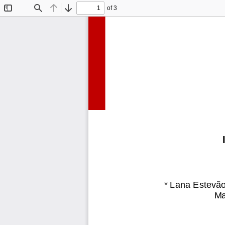
of 3
Toggle
Find
Previous
Next
Sidebar
*
Lana Estevão
Ma