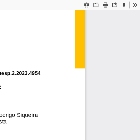
Current
Presentation
Open
Print
Download
To
View
Mode
uesp.2.2023.4954
:
drigo Siqueira 
sta