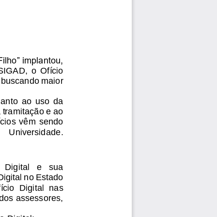
ilho” implantou, 
SIGAD,  o  Ofício 
, buscando maior 
anto  ao  uso  da 
 tramitação e ao 
ícios vêm sendo 
Universidade. 
 Digital   e   sua 
gital no Estado 
cio  Digital  nas 
 dos assessores, 