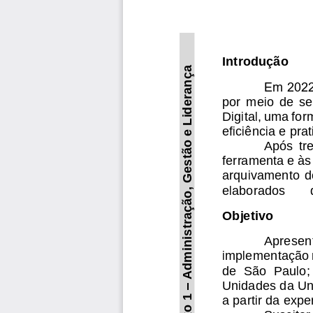
Introdução
Administração, Gestão e Liderança
Em 2022,
por  meio  de  s
Digital, uma for
eficiência e pra
Após  tre
ferramenta e às
arquivamento do
elaborados 
Objetivo
Apresenta
implementação 
de  São  Paulo; 
Unidades da Une
–
Eixo 1 
a partir da expe