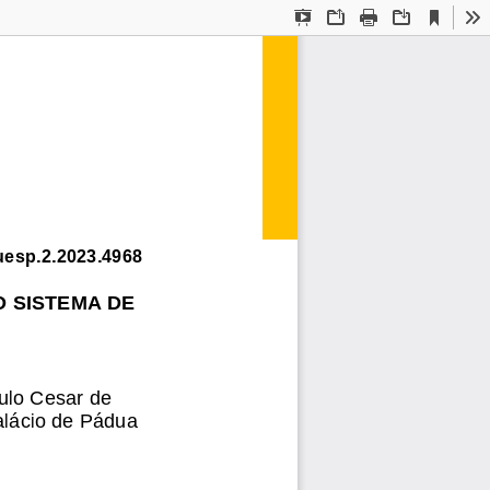
Current
Presentation
Open
Print
Download
To
View
Mode
uesp.2.2023.4968
 SISTEMA DE 
ulo Cesar de 
alácio de Pádua 