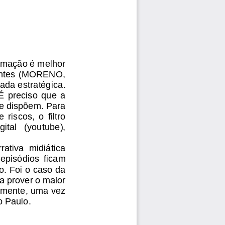
ormação é melhor 
ientes (MORENO, 
da estratégica. 
  preciso  que  a 
se dispõem. Para 
riscos,  o  filtro 
gital   (youtube), 
ativa  midiática 
 episódios  ficam 
o. Foi o caso da 
a prover o maior 
amente, uma vez 
 Paulo. 