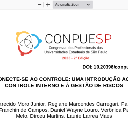
Zoom
Zoom
Out
In
DOI:
10.20396/conp
ONECTE
-
SE AO CONTROLE: UMA INTRODUÇÃO AO
CONTROLE INTERNO E À GESTÃO DE RISCOS
recido Moro Junior,
Regiane Marcondes Carregari,
Pa
 Franchin de Campos,
Daniel Wayne Louro,
Verônica P
Melo,
Dirceu Martins,
Laurie Larrea Maes