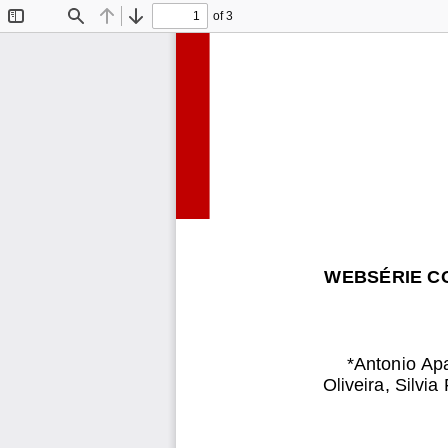
of 3
Toggle
Find
Previous
Next
Sidebar
WEBSÉRIE C
*
Antonio Apa
Oliveira,
Silvia