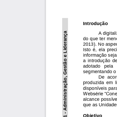
Introdução
A 
digita
Administração, Gestão e Liderança
do que ter men
2013). No aspec
Isto  é,  ela  prec
informação seja 
a  introdução  de
adotado   pela 
segmentando o 
De  acor
produzida  em  l
disponíveis par
Websérie “Cone
alcance possíve
que as Unidades
-
Objetivo