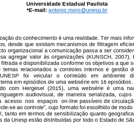
Universidade
Estadual Paulista 
*E
-
mail:
antonio.moro@unesp.br
lização do conhecimento é uma realidade. Ter mais inf
os, desde que existam mecanismos de filtragem efic
to organizacional a comunicação passa a ser considera
isa  agregar  valor  às  organizações  (KUNSCH,  2007).  É
filtrada e disponibilizada conforme os objetivos a que 
  temas  relacionados  a  controles  internos  e  gestão  de  
  UNES
P   foi   veicular   o   conteúdo   em   ambiente   di
tema em episódios de uma websérie em 16 episódios.
do  com  Hergesel  (2015),  uma  websérie  é  uma  narr
inguagem  audiovisual,  de  maneira  serializada,  cujo
s 
a  acesso  nos  espaços  on
-
line passíveis de circulaçã
cte
-
se ao controle”, cujo formato foi escolhido de modo 
l, tanto em termos de sensibilização quanto geogr
afic
 da Unesp estão distribuídas por todo o Estado de São