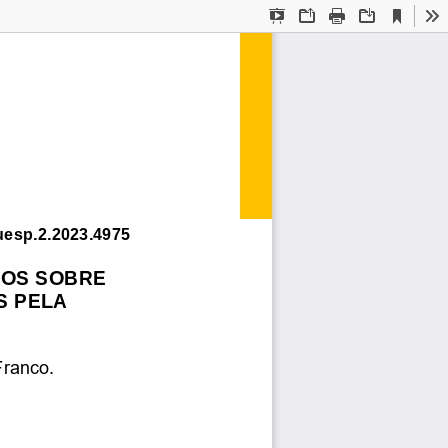
Current
Presentation
Open
Print
Download
To
View
Mode
uesp.2.2023.4975
VOS SOBRE 
 PELA 
ranco. 