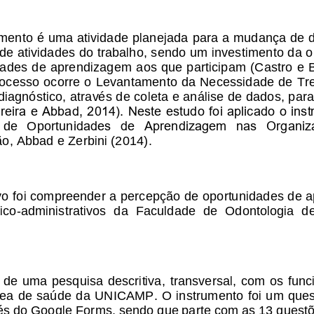
amento é uma atividade planejada para a mudança de
e atividades do trabalho, sendo um investimento da o
idades de aprendizagem aos que participam (Castro e 
roce
sso ocorre o Levantamento da Necessidade de Tr
diagnóstico, através de coleta e análise de dados, par
reira e Abbad, 2014). Neste estudo foi aplicado o inst
idades  de  Aprendizagem  nas  Organiz
 de   Oportun
o, Abbad e Zerbini (2014)
. 
vo foi compreender a percepção de oportunidades de 
ico
-
administrativos  da  Faculdade  de  Odontologia  de
 de uma pesquisa descritiva, transversal, com os func
rea de saúde da UNICAMP. O instrumento foi um ques
és do Google Forms, sendo que parte com as 13 questõ