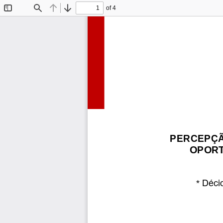
of 4
Toggle
Find
Previous
Next
Sidebar
PERCEPÇÃ
OPORT
*
Déci