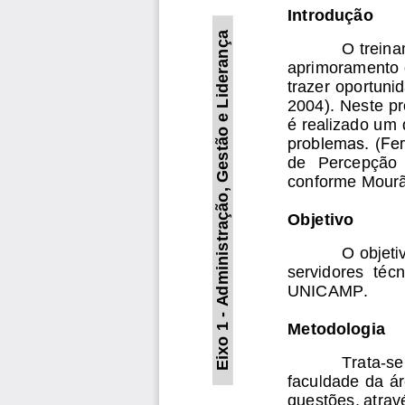
Introdução
Administração, Gestão e Liderança
O trein
aprimoramento d
trazer oportun
2004). Neste p
é realizado um 
problemas. (Fer
de   Percepção  
conforme 
Mourã
Objetivo
O objeti
servidores  técn
UNICAMP.
-
Eixo 1 
Metodologia
Trata
-
se
faculdade da á
questões, atrav