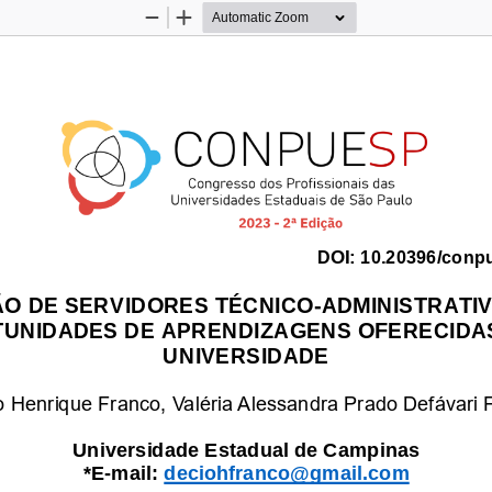
Zoom
Zoom
Out
In
DOI:
10.20396/conp
O DE SERVIDORES TÉCNICO
-
ADMINISTRATI
UNIDADES DE APRENDIZAGENS OFERECIDAS
UNIVERSIDADE
o Henrique Franco, Valéria Alessandra Prado Defávari F
Universidade
Estadual de Campinas 
*E
-
mail:
deciohfranco@gmail.com