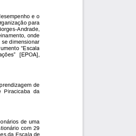
 desempenho e o 
rganização para 
Borges
-
Andrade, 
einamento, onde 
a se dimensionar 
rumento “Escala 
ações”  [EPOA], 
aprendizagem de 
  Piracicaba  da
ionários de uma 
tionário com 29 
es da 
Escala de 